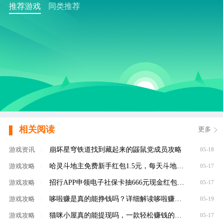
推荐游戏
同类推荐
相关阅读
更多
崩坏星穹铁道找到藏起来的鼹鼠党成员攻略
游戏资讯
|
05-18
哈灵斗地主免费新手红包1.5元，每天斗地主领元
游戏攻略
|
05-17
招行APP申领电子社保卡抽666元现金红包，100%有礼
游戏攻略
|
05-17
哆啦赚是真的能挣钱吗？详细解读哆啦赚是不是
游戏攻略
|
05-19
猫咪小屋真的能提现吗，一款轻松赚钱的养成类
游戏攻略
|
05-17