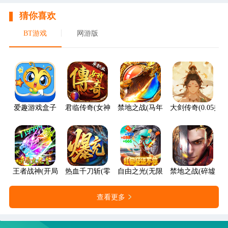
猜你喜欢
BT游戏
网游版
爱趣游戏盒子
君临传奇(女神传奇福利版)
禁地之战(马年火龙神器)
大剑传奇(0.05折
王者战神(开局火龙套)
热血千刀斩(零氪送赞爆充)
自由之光(无限红包免费版)
禁地之战(碎墟诸天
查看更多