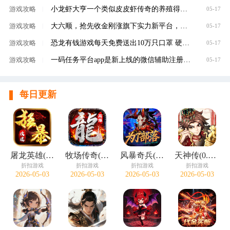
小龙虾大亨一个类似皮皮虾传奇的养殖得分红虾
游戏攻略
|
05-17
大六顺，抢先收金刚涨旗下实力新平台，转发单
游戏攻略
|
05-17
恐龙有钱游戏每天免费送出10万只口罩 硬核回馈
游戏攻略
|
05-17
一码任务平台app是新上线的微信辅助注册赚钱平
游戏攻略
|
05-17
每日更新
屠龙英雄(神魔狂暴攻速单职)
牧场传奇(终身红包免费版)
风暴奇兵(0.05折万元真充)
天神传(0.1折苍穹神武三国)
折扣游戏
折扣游戏
折扣游戏
折扣游戏
2026-05-03
2026-05-03
2026-05-03
2026-05-03