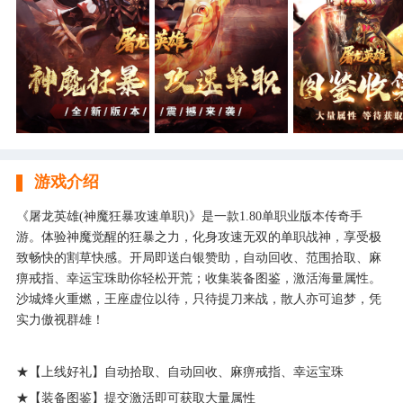
游戏介绍
《屠龙英雄(神魔狂暴攻速单职)》是一款1.80单职业版本传奇手
游。体验神魔觉醒的狂暴之力，化身攻速无双的单职战神，享受极
致畅快的割草快感。开局即送白银赞助，自动回收、范围拾取、麻
痹戒指、幸运宝珠助你轻松开荒；收集装备图鉴，激活海量属性。
沙城烽火重燃，王座虚位以待，只待提刀来战，散人亦可追梦，凭
实力傲视群雄！
★【上线好礼】自动拾取、自动回收、麻痹戒指、幸运宝珠
★【装备图鉴】提交激活即可获取大量属性