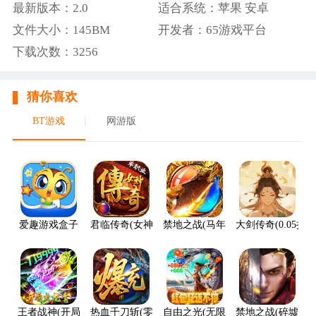
最新版本：2.0
适合系统：苹果 安卓
文件大小：145BM
开发者：65游戏平台
下载次数：3256
猜你喜欢
BT游戏
网游版
爱趣游戏盒子
君临传奇(女神传奇福利版)
禁地之战(马年火龙神器)
大剑传奇(0.05折
王者战神(开局火龙套)
热血千刀斩(零氪送赞爆充)
自由之光(无限红包免费版)
禁地之战(碎墟诸天