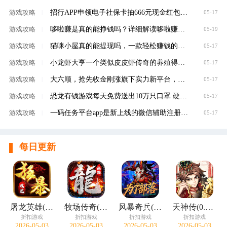
招行APP申领电子社保卡抽666元现金红包，100%有礼
游戏攻略
|
05-17
哆啦赚是真的能挣钱吗？详细解读哆啦赚是不是
游戏攻略
|
05-19
猫咪小屋真的能提现吗，一款轻松赚钱的养成类
游戏攻略
|
05-17
小龙虾大亨一个类似皮皮虾传奇的养殖得分红虾
游戏攻略
|
05-17
大六顺，抢先收金刚涨旗下实力新平台，转发单
游戏攻略
|
05-17
恐龙有钱游戏每天免费送出10万只口罩 硬核回馈
游戏攻略
|
05-17
一码任务平台app是新上线的微信辅助注册赚钱平
游戏攻略
|
05-17
每日更新
屠龙英雄(神魔狂暴攻速单职)
牧场传奇(终身红包免费版)
风暴奇兵(0.05折万元真充)
天神传(0.1折苍穹神武三国)
折扣游戏
折扣游戏
折扣游戏
折扣游戏
2026-05-03
2026-05-03
2026-05-03
2026-05-03