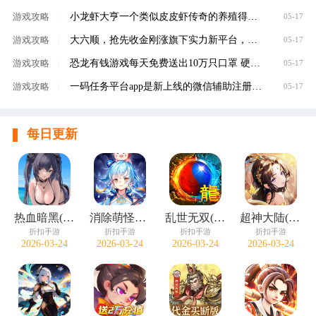
小龙虾大亨一个类似皮皮虾传奇的养殖得分红虾
游戏攻略
|
05-17
大六顺，抢先收金刚涨旗下实力新平台，转发单
游戏攻略
|
05-17
恐龙有钱游戏每天免费送出10万只口罩 硬核回馈
游戏攻略
|
05-17
一码任务平台app是新上线的微信辅助注册赚钱平
游戏攻略
|
05-17
每日更新
热血暗黑(0.1折常规卡牌)
消除萌怪大作战(0.1折免费送6480)
乱世无双(诡异沉默免费版)
超神大陆(0.1折新三国免费版)
折扣手游
折扣手游
折扣手游
折扣手游
2026-03-24
2026-03-24
2026-03-24
2026-03-24