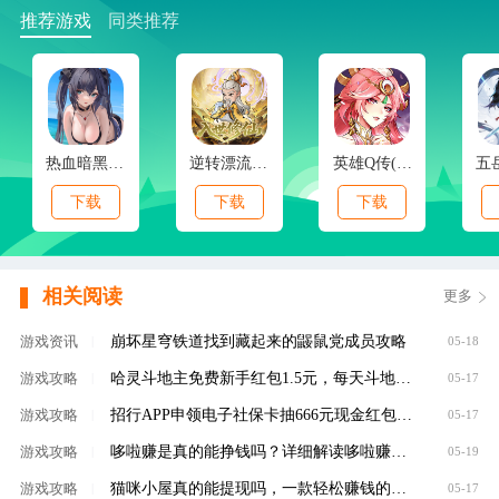
推荐游戏
同类推荐
热血暗黑(0.1折常规卡牌)
逆转漂流者(0.05折千元代金免费)
英雄Q传(新版0.1折苍金高返版)
下载
下载
下载
相关阅读
更多
崩坏星穹铁道找到藏起来的鼹鼠党成员攻略
游戏资讯
|
05-18
哈灵斗地主免费新手红包1.5元，每天斗地主领元
游戏攻略
|
05-17
招行APP申领电子社保卡抽666元现金红包，100%有礼
游戏攻略
|
05-17
哆啦赚是真的能挣钱吗？详细解读哆啦赚是不是
游戏攻略
|
05-19
猫咪小屋真的能提现吗，一款轻松赚钱的养成类
游戏攻略
|
05-17