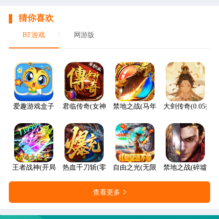
猜你喜欢
BT游戏
网游版
爱趣游戏盒子
君临传奇(女神传奇福利版)
禁地之战(马年火龙神器)
大剑传奇(0.05折
王者战神(开局火龙套)
热血千刀斩(零氪送赞爆充)
自由之光(无限红包免费版)
禁地之战(碎墟诸天
查看更多